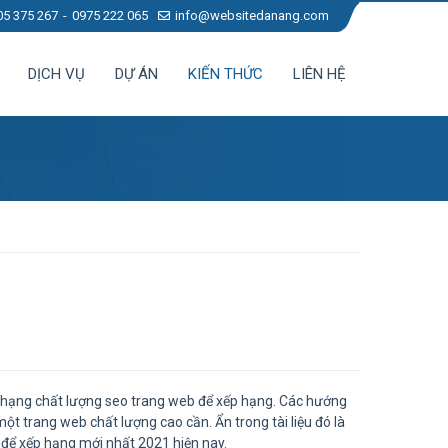
05 375 267
0975 222 065
info@websitedanang.com
DỊCH VỤ
DỰ ÁN
KIẾN THỨC
LIÊN HỆ
p hạng chất lượng seo trang web để xếp hạng. Các hướng
ột trang web chất lượng cao cần. Ẩn trong tài liệu đó là
 để xếp hạng mới nhất 2021 hiện nay.