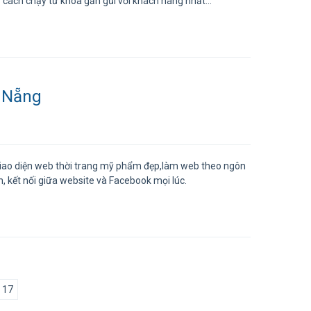
 cách chạy từ khóa gần gũi với khách hàng nhất...
 Nẵng
 giao diện web thời trang mỹ phẩm đẹp,làm web theo ngôn
, kết nối giữa website và Facebook mọi lúc.
17