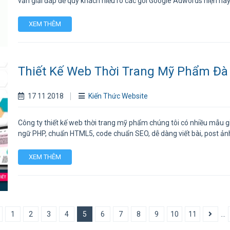
vấn giải đáp để quý khách hiểu rõ các gói Google Adwords hiện nay
XEM THÊM
Thiết Kế Web Thời Trang Mỹ Phẩm Đà
17 11 2018
Kiến Thức Website
Công ty thiết kế web thời trang mỹ phẩm chúng tôi có nhiều mẫu
ngữ PHP, chuẩn HTML5, code chuẩn SEO, dễ dàng viết bài, post ảnh
XEM THÊM
1
2
3
4
5
6
7
8
9
10
11
...