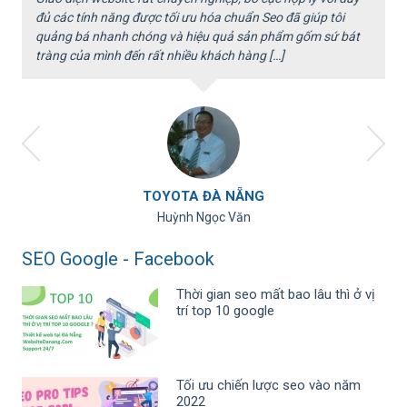
ã
đủ các tính năng được tối ưu hóa chuẩn Seo đã giúp tôi
c
quảng bá nhanh chóng và hiệu quả sản phẩm gốm sứ bát
x
tràng của mình đến rất nhiều khách hàng […]
v
TOYOTA ĐÀ NẴNG
Huỳnh Ngọc Văn
SEO Google - Facebook
Thời gian seo mất bao lâu thì ở vị
trí top 10 google
Tối ưu chiến lược seo vào năm
2022