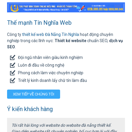
Thế mạnh Tín Nghĩa Web
Công ty
thiết kế web Đà Nẵng Tín Nghĩa
hoạt động chuyên
nghiệp trong các lĩnh vực:
Thiết kế website
chuẩn SEO,
dịch vụ
SEO
.
Đội ngũ nhân viên giàu kinh nghiệm
Luôn đi đầu về công nghệ
Phong cách làm việc chuyên nghiệp
Triết lý kinh doanh lấy chữ tín làm đầu
XEM TIẾP VỀ CHÚNG TÔI
Ý kiến khách hàng
Tôi rất hài lòng với website do website đà nẵng thiết kế.
T
Giao diện website rất chuyên nghiệp, bố cục hợp lý với đầy
N