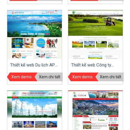
Thiết kế web Du lịch APT
Thiết kế web Công ty
travel Hội An
Vietline Travel - Vietnam
Xem demo
Xem chi tiết
Xem demo
Xem chi tiết
Golf Courses