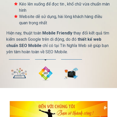
Áp dụng những công nghệ thiết kế website
Kéo lên xuống để đọc tin , khổ chữ vừa chuẩn màn
kế website tại Đà Nẵng
Khách Hàng Chống phá hoại, Hack, phá dữ liệu
HTML5, CSS3, PHP.
hình
website
Kim chỉ nam phương châm hoạt động Thiết kế web Tín
Gần
+ 450
Website dễ sử dụng, hài lòng khách hàng điều
khách hàng tại Đà Nẵng đã lựa chọn công ty
Xử lý lỗi, hỗ trợ 24/7 trọn Đời
Nghĩa Đà Nẵng, tạo nên những sản phẩm Website tốt
chúng tôi !
quan trọng nhất
nhất chuẩn SEOer Google, mang lại nhiều hiệu quả nhất
Hiện nay, thuật toán
cho khách hàng và Tín Nghĩa Web chúng tôi.
Mobile Friendly
thay đổi kết quả tìm
kiếm seach Google trên di động, do đó
thiết kế web
chuẩn SEO Mobile
chỉ có tại Tín Nghĩa Web sẽ giúp bạn
yên tâm hoàn toàn về SEO Mobile.