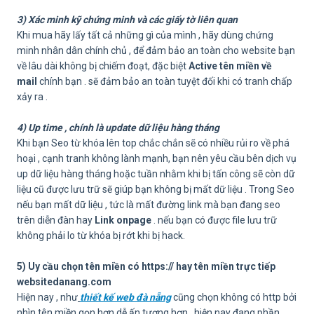
3) Xác minh kỹ chứng minh và các giấy tờ liên quan
Khi mua hãy lấy tất cả những gì của mình , hãy dùng chứng
minh nhân dân chính chủ , để đảm bảo an toàn cho website bạn
về lâu dài không bị chiếm đoạt, đặc biệt
Active tên miền về
mail
chính bạn . sẽ đảm bảo an toàn tuyệt đối khi có tranh chấp
xảy ra .
4) Up time , chính là update dữ liệu hàng tháng
Khi bạn Seo từ khóa lên top chắc chắn sẽ có nhiều rủi ro về phá
hoại , cạnh tranh không lành mạnh, bạn nên yêu cầu bên dịch vụ
up dữ liệu hàng tháng hoặc tuần nhằm khi bị tấn công sẽ còn dữ
liệu cũ được lưu trữ sẽ giúp bạn không bị mất dữ liệu . Trong Seo
nếu bạn mất dữ liệu , tức là mất đường link mà bạn đang seo
trên diễn đàn hay
Link onpage
. nếu bạn có được file lưu trữ
không phải lo từ khóa bị rớt khi bị hack.
5) Uy cầu chọn tên miền có https:// hay tên miền trực tiếp
websitedanang.com
Hiện nay , như
thiết kế web đà nẵng
cũng chọn không có http bởi
nhìn tên miền gọn hơn dễ ấn tượng hơn , hiện nay đang phần