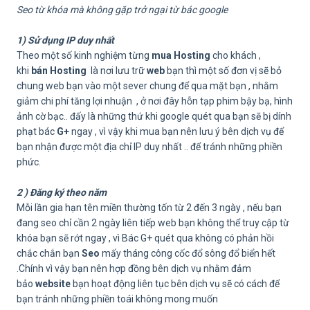
Seo từ khóa mà không gặp trở ngại từ bác google
1) Sử dụng IP duy nhất
Theo một số kinh nghiệm từng
mua Hosting
cho khách ,
khi
bán Hosting
là nơi lưu trữ
web
bạn thì một số đơn vị sẽ bỏ
chung web bạn vào một sever chung để qua mặt bạn , nhằm
giảm chi phí tăng lợi nhuận , ở nơi đây hỗn tạp phim bậy bạ, hình
ảnh cờ bạc.. đấy là những thứ khi google quét qua bạn sẽ bị dính
phạt bác
G+
ngay , vì vậy khi mua bạn nên lưu ý bên dịch vụ để
bạn nhận được một địa chỉ IP duy nhất .. để tránh những phiền
phức.
2 ) Đăng ký theo năm
Mỗi lần gia hạn tên miền thường tốn từ 2 đến 3 ngày , nếu bạn
đang seo chỉ cần 2 ngày liên tiếp web bạn không thể truy cập từ
khóa bạn sẽ rớt ngay , vì Bác G+ quét qua không có phản hồi
chắc chắn bạn
Seo
mấy tháng công cốc đổ sông đổ biển hết
.Chính vì vậy bạn nên hợp đồng bên dịch vụ nhằm đảm
bảo
website
bạn hoạt động liên tục bên dịch vụ sẽ có cách để
bạn tránh những phiền toái không mong muốn