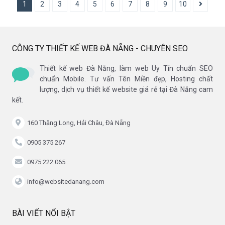
1
2
3
4
5
6
7
8
9
10
CÔNG TY THIẾT KẾ WEB ĐÀ NẴNG - CHUYÊN SEO
Thiết kế web Đà Nẵng, làm web Uy Tín chuẩn SEO
chuẩn Mobile. Tư vấn Tên Miền đẹp, Hosting chất
lượng, dịch vụ thiết kế website giá rẻ tại Đà Nẵng cam
kết.
160 Thăng Long, Hải Châu, Đà Nẵng
0905 375 267
0975 222 065
info@websitedanang.com
BÀI VIẾT NỔI BẬT