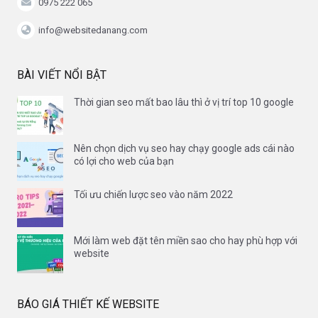
0975 222 065
info@websitedanang.com
BÀI VIẾT NỔI BẬT
Thời gian seo mất bao lâu thì ở vị trí top 10 google
Nên chọn dịch vụ seo hay chạy google ads cái nào
có lợi cho web của bạn
Tối ưu chiến lược seo vào năm 2022
Mới làm web đặt tên miền sao cho hay phù hợp với
website
BÁO GIÁ THIẾT KẾ WEBSITE