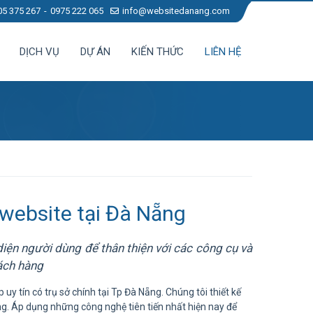
05 375 267
0975 222 065
info@websitedanang.com
DỊCH VỤ
DỰ ÁN
KIẾN THỨC
LIÊN HỆ
 website tại Đà Nẵng
iện người dùng để thân thiện với các công cụ và
ách hàng
uy tín có trụ sở chính tại Tp Đà Nẵng. Chúng tôi thiết kế
g. Áp dụng những công nghệ tiên tiến nhất hiện nay để