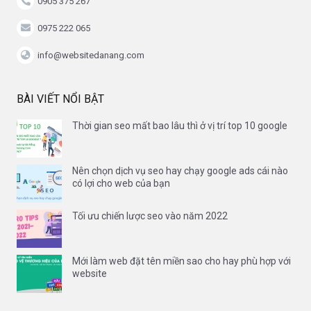
0905 375 267
0975 222 065
info@websitedanang.com
BÀI VIẾT NỔI BẬT
Thời gian seo mất bao lâu thì ở vị trí top 10 google
Nên chọn dịch vụ seo hay chạy google ads cái nào
có lợi cho web của bạn
Tối ưu chiến lược seo vào năm 2022
Mới làm web đặt tên miền sao cho hay phù hợp với
website