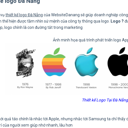
 kế logo Đà Nẵng
 vụ
thiết kế logo Đà Nẵng
của WebsiteDanang sẽ giúp doanh nghiệp công ty
 thể hiện được tầm nhìn sứ mệnh của công ty thông qua logo.
Logo ?
đư
p, logo chính là con đường tắt trong marketing
Ảnh minh họa quá trình phát triển logo A
Thiết kế Logo Tại Đà Nẵng
 tới quả táo chính là nhắc tới Apple, nhưng nhắc tới Samsung ta chỉ thấ
trí của người xem giúp nhớ nhanh, lâu hơn