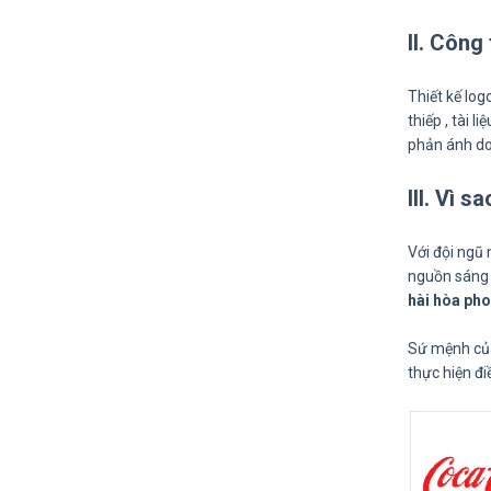
II. Công
Thiết kế log
thiếp , tài 
phản ánh do
III. Vì 
Với đội ngũ 
nguồn sáng 
hài hòa pho
Sứ mệnh của
thực hiện đ