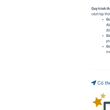
Quy trình th
cách kịp th
Gi
đặ
độ
Gi
ph
Gi
mộ
Có th