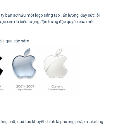
 bạn sỡ hữu một logo sáng tạo , ấn lượng, đầy sức lôi
ợc xem là biểu tượng đặc trưng độc quyền của mỗi
pple qua các năm
y dòng chữ, quả táo khuyết chính là phương pháp maketing