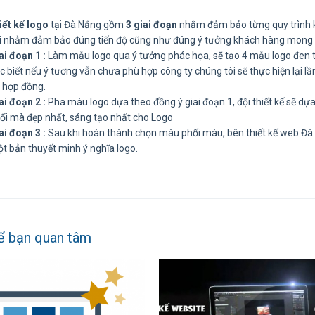
iết kế logo
tại Đà Nẵng gồm
3 giai đoạn
nhằm đảm bảo từng quy trình k
ời nhằm đảm bảo đúng tiến độ cũng như đúng ý tưởng khách hàng mong
ai đoạn 1 :
Làm mẫu logo qua ý tưởng phác họa, sẽ tạo 4 mẫu logo đen 
c biết nếu ý tương vẫn chưa phù hợp công ty chúng tôi sẽ thực hiện lại
 hợp đồng.
ai đoạn 2 :
Pha màu logo dựa theo đồng ý giai đoạn 1, đội thiết kế sẽ d
ối mà đẹp nhất, sáng tạo nhất cho Logo
ai đoạn 3 :
Sau khi hoàn thành chọn màu phối màu, bên thiết kế web Đà 
t bản thuyết minh ý nghĩa logo.
ể bạn quan tâm