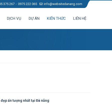
05 375 267
0975 222 065
info@websitedanang.com
DỊCH VỤ
DỰ ÁN
KIẾN THỨC
LIÊN HỆ
 đẹp ấn tượng nhất tại Đà nẵng