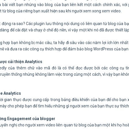
à bài viết bạn nhúng vào blog của bạn liên kết một cách chính xác, với 
 từ ​​blog của riêng bạn xuất hiện sau khi người xem xong xem video.
 động ra sao? Các plugin lưu thông nội dung có liên quan từ blog của bạ
 dàng để cài đặt và chạy ở chế độ nền, vì vậy một khi nó đã được thiết l
g hợp bạn không bị mắc câu, ta hãy đi sâu vào các năm lợi ích lớn nhất
ẽ và đưa ra các công cụ thích hợp để đảm bảo blog WordPress của bạn đ
ợc cải thiện Analytics
dly của thêm chữ vào mã đó là có thể đọc được bởi các công cụ tìm
ruyền thống nhúng không làm việc trong cùng một cách, vì vậy bạn khô
e Analytics
hời gian thực được cung cấp trong bảng điều khiển của bạn để cho bạn
 này cho phép bạn để tìm hiểu những gì người xem của bạn thực sự thíc
ờng Engagement của blogger
uyến nghị cho người xem video liên quan từ blog của bạn một khi họ hoà