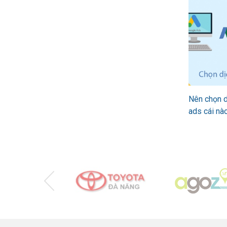
Nên chọn d
ads cái nà