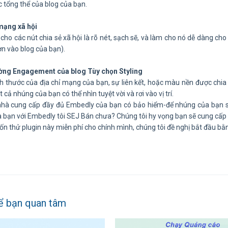
 tổng thể của blog của bạn.
mạng xã hội
cho các nút chia sẻ xã hội là rõ nét, sạch sẽ, và làm cho nó dễ dàng ch
ơn vào blog của bạn).
ng Engagement của blog Tùy chọn Styling
ch thước của địa chỉ mạng của bạn, sự liên kết, hoặc màu nền được chia
t cả nhúng của bạn có thể nhìn tuyệt vời và rơi vào vị trí.
nhà cung cấp đầy đủ Embedly của bạn có bảo hiểm-để nhúng của bạn 
a bạn với Embedly tôi SEJ Bán chưa? Chúng tôi hy vọng bạn sẽ cung cấp
n thử plugin này miễn phí cho chính mình, chúng tôi đề nghị bắt đầu b
ể bạn quan tâm