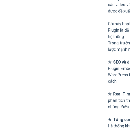
các video v
được đề xuất
Cái này hoạt
Plugin là dễ
hệ thống.
Trong trườn
lược mạnh m
✯ SEO và đư
Plugin Embe
WordPress t
cách.
✯ Real Tim
phân tích t
nhúng. Điều
✯ Tăng cư
Hệ thống kh