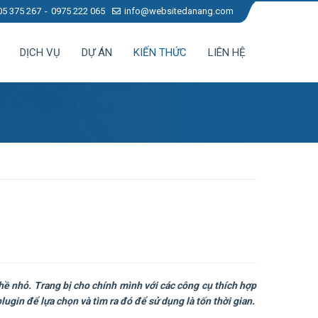
05 375 267
0975 222 065
info@websitedanang.com
DỊCH VỤ
DỰ ÁN
KIẾN THỨC
LIÊN HỆ
 hề nhỏ. Trang bị cho chính mình với các công cụ thích hợp
lugin để lựa chọn và tìm ra đó để sử dụng là tốn thời gian.