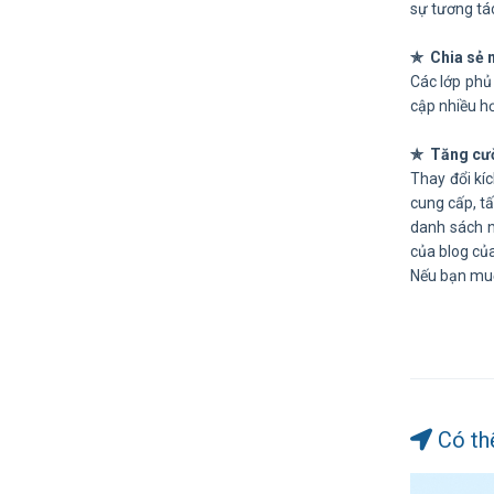
sự tương tác
✯ Chia sẻ 
Các lớp phủ 
cập nhiều h
✯ Tăng cườ
Thay đổi kí
cung cấp, tấ
danh sách 
của blog củ
Nếu bạn muố
Có th