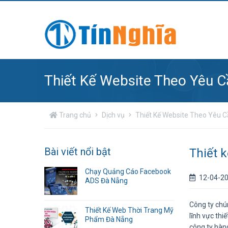
Thiết Kế Website Theo Yêu C
Trang chủ
Dịch vụ
Thiết Kế Website Theo Yêu 
Bài viết nổi bật
Thiết 
Chạy Quảng Cáo Facebook
12-04-2
ADS Đà Nẵng
Công ty chú
Thiết Kế Web Thời Trang Mỹ
lĩnh vực th
Phẩm Đà Nẵng
công ty hàn