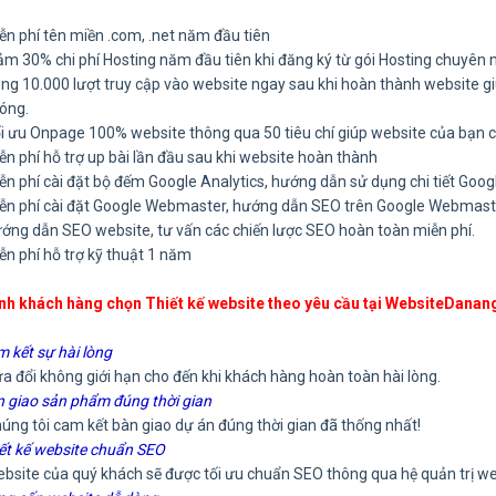
ễn phí tên miền .com, .net năm đầu tiên
ảm 30% chi phí Hosting năm đầu tiên khi đăng ký từ gói Hosting chuyên n
ng 10.000 lượt truy cập vào website ngay sau khi hoàn thành website 
óng.
i ưu Onpage 100% website thông qua 50 tiêu chí giúp website của bạn 
ễn phí hỗ trợ up bài lần đầu sau khi website hoàn thành
ễn phí cài đặt bộ đếm Google Analytics, hướng dẫn sử dụng chi tiết Goo
ễn phí cài đặt Google Webmaster, hướng dẫn SEO trên Google Webmast
ớng dẫn SEO website, tư vấn các chiến lược SEO hoàn toàn miễn phí.
ễn phí hỗ trợ kỹ thuật 1 năm
ính khách hàng chọn Thiết kế website theo yêu cầu tại WebsiteDana
m kết sự hài lòng
ổi không giới hạn cho đến khi khách hàng hoàn toàn hài lòng.
n giao sản phẩm đúng thời gian
 tôi cam kết bàn giao dự án đúng thời gian đã thống nhất!
iết kế website chuẩn SEO
te của quý khách sẽ được tối ưu chuẩn SEO thông qua hệ quản trị webs