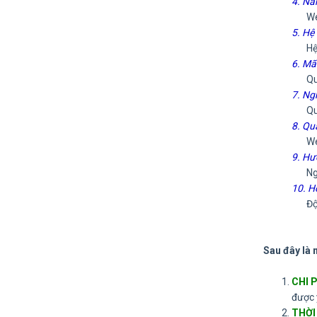
4. Nâ
Websi
5. Hệ
Hệ qu
6. Mã
Quý k
7. Ng
Quý k
8. Qu
Websi
9. Hư
Ngay 
10. H
Đội n
Sau đây là 
CHI 
được 
THỜI