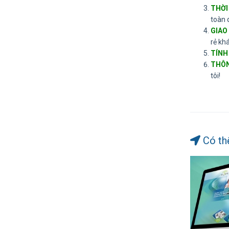
THỜI
toàn 
GIAO
rẻ khá
TÍNH
THÔN
tôi!
Có th