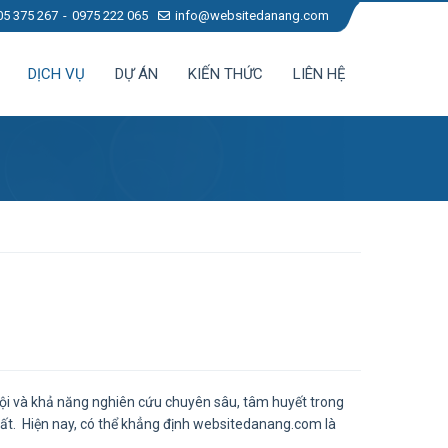
05 375 267
0975 222 065
info@websitedanang.com
DỊCH VỤ
DỰ ÁN
KIẾN THỨC
LIÊN HỆ
rội và khả năng nghiên cứu chuyên sâu, tâm huyết trong
hất. Hiện nay, có thể khẳng định websitedanang.com là