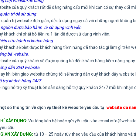
ng cấp website dễ dàng
te của quý khách rất dễ dàng nâng cấp mỗi khi cần có sự thay đổi mà
 quản trị dễ sử dụng
ản trị website đơn giản, dễ sử dụng ngay cả với những người không biế
 nguồn được bảo hành và sử dụng vĩnh viễn.
hách chỉ phải bỏ tiền ra 1 lần để được sử dụng vĩnh viễn.
hiên cứu hành vi khách hàng
hách sẽ biết được khách hàng tiềm năng đã thao tác gì làm gì trên we
ảng bá website.
te của quý khách sẽ được quảng bá đến khách hàng tiềm năng ngay k
ớng dẫn SEO website.
khi bàn giao website chúng tôi sẽ hướng dẫn quý khách đẩy website lên
ỗ trợ khách hàng 24/7
gũ hỗ trợ kỹ thuật luôn sẵn sàng hỗ trợ quý khách 24/7 mỗi khi nhận 
một số thông tin về dịch vụ thiết kế website yêu cầu tại
website da na
PHÍ XÂY DỰNG:
Vui lòng liên hệ hoặc gửi yêu cầu vào email info@website
yêu cầu.
 GIAN XÂY DỰNG:
từ 10 – 25 ngày tùy theo yêu cầu của khách hàng và t