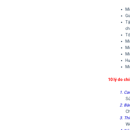
Mi
Gi
Tặ
ch
Tố
Mi
Mi
Mi
Hư
Mi
10 lý do ch
1. Ca
Sửa đ
2. Bà
Chúng
3. Th
Websi