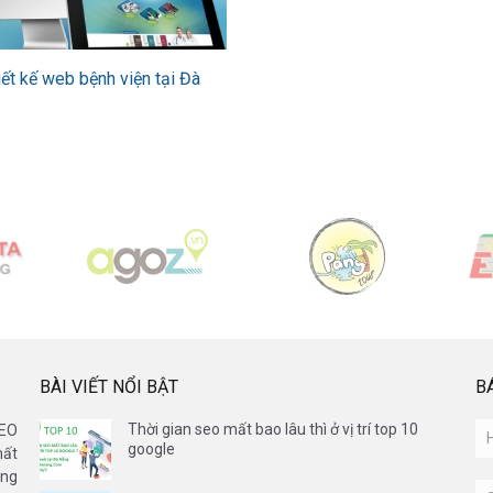
iết kế web bệnh viện tại Đà
BÀI VIẾT NỔI BẬT
B
Thời gian seo mất bao lâu thì ở vị trí top 10
SEO
google
hất
ẵng