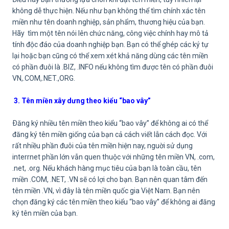
không dễ thực hiện. Nếu như bạn không thể tìm chính xác tên
miền như tên doanh nghiệp, sản phẩm, thương hiệu của bạn.
Hãy tìm một tên nói lên chức năng, công việc chính hay mô tả
tính độc đáo của doanh nghiệp bạn. Bạn có thể ghép các ký tự
lại hoặc bạn cũng có thể xem xét khả năng dùng các tên miền
có phần đuôi là .BIZ, .INFO nếu không tìm được tên có phần đuôi
VN,.COM,.NET.,ORG.
3. Tên miền xây dưng theo kiểu “bao vây”
Ðăng ký nhiều tên miền theo kiểu “bao vây” để không ai có thể
đăng ký tên miền giống của bạn cả cách viết lẫn cách đọc. Với
rất nhiều phần đuôi của tên miền hiện nay, nguời sử dụng
interrnet phần lớn vẫn quen thuộc với những tên miền VN, .com,
.net, .org. Nếu khách hàng mục tiêu của bạn là toàn cầu, tên
miền .COM, .NET, .VN sẽ có lợi cho bạn. Bạn nên quan tâm đến
tên miền .VN, vì đây là tên miền quốc gia Việt Nam. Bạn nên
chọn đăng ký các tên miền theo kiểu “bao vây” để không ai đăng
ký tên miền của bạn.