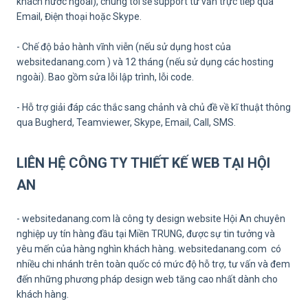
khách nước ngoài), chúng tôi sẽ support tư vấn trực tiếp qua
Email, Điện thoại hoặc Skype.
- Chế độ bảo hành vĩnh viễn (nếu sử dụng host của
websitedanang.com ) và 12 tháng (nếu sử dụng các hosting
ngoài). Bao gồm sửa lỗi lập trình, lỗi code.
- Hỗ trợ giải đáp các thắc sang chảnh và chủ đề về kĩ thuật thông
qua Bugherd, Teamviewer, Skype, Email, Call, SMS.
LIÊN HỆ CÔNG TY THIẾT KẾ WEB TẠI HỘI
AN
- websitedanang.com là công ty design website Hội An chuyên
nghiệp uy tín hàng đầu tại Miền TRUNG, được sự tin tưởng và
yêu mến của hàng nghìn khách hàng. websitedanang.com có
nhiều chi nhánh trên toàn quốc có mức độ hỗ trợ, tư vấn và đem
đến những phương pháp design web tăng cao nhất dành cho
khách hàng.