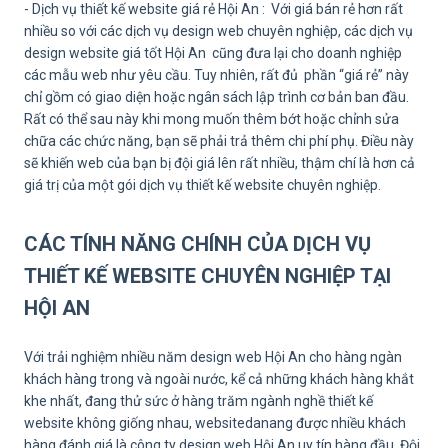
- Dịch vụ thiết kế website giá rẻ Hội An : Với giá bán rẻ hơn rất
nhiều so với các dịch vụ design web chuyên nghiệp, các dịch vụ
design website giá tốt Hội An cũng đưa lại cho doanh nghiệp
các mẫu web như yêu cầu. Tuy nhiên, rất đủ phần “giá rẻ” này
chỉ gồm có giao diện hoặc ngân sách lập trình cơ bản ban đầu.
Rất có thể sau này khi mong muốn thêm bớt hoặc chỉnh sửa
chữa các chức năng, bạn sẽ phải trả thêm chi phí phụ. Điều này
sẽ khiến web của bạn bị đội giá lên rất nhiều, thậm chí là hơn cả
giá trị của một gói dịch vụ thiết kế website chuyên nghiệp.
CÁC TÍNH NĂNG CHÍNH CỦA DỊCH VỤ
THIẾT KẾ WEBSITE CHUYÊN NGHIỆP TẠI
HỘI AN
Với trải nghiệm nhiều năm design web Hội An cho hàng ngàn
khách hàng trong và ngoài nước, kể cả những khách hàng khắt
khe nhất, đang thử sức ở hàng trăm ngành nghề thiết kế
website không giống nhau, websitedanang được nhiều khách
hàng đánh giá là công ty design web Hội An uy tín hàng đầu. Đội