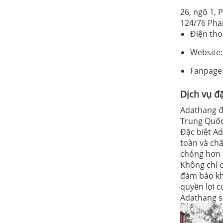
26, ngõ 1, 
124/76 Pha
Điện tho
Website:
Fanpage:
Dịch vụ đ
Adathang đ
Trung Quốc
Đặc biệt A
toàn và chấ
chóng hơn r
Không chỉ c
đảm bảo kh
quyền lợi c
Adathang s