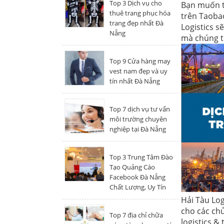
Top 3 Dịch vụ cho
Bạn muốn t
thuê trang phục hóa
trên Taobao
trang đẹp nhất Đà
Logistics s
Nẵng
mà chúng t
Top 9 Cửa hàng may
vest nam đẹp và uy
tín nhất Đà Nẵng
Top 7 dịch vụ tư vấn
môi trường chuyên
nghiệp tại Đà Nẵng
Top 3 Trung Tâm Đào
Tạo Quảng Cáo
Facebook Đà Nẵng
Chất Lượng, Uy Tín
Hải Tàu Lo
cho các chủ
Top 7 địa chỉ chữa
logistics &