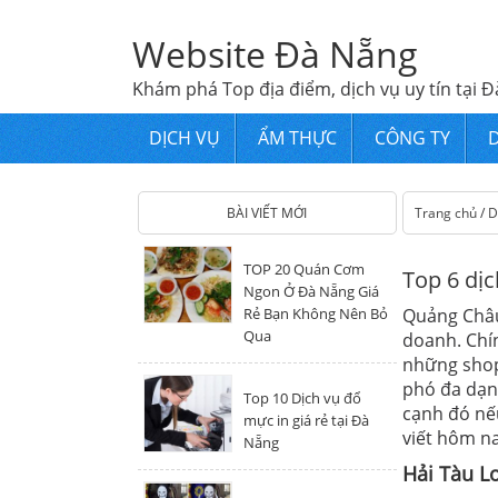
Website Đà Nẵng
Khám phá Top địa điểm, dịch vụ uy tín tại Đ
DỊCH VỤ
ẨM THỰC
CÔNG TY
D
BÀI VIẾT MỚI
Trang chủ
/
D
TOP 20 Quán Cơm
Top 6 dị
Ngon Ở Đà Nẵng Giá
Rẻ Bạn Không Nên Bỏ
Quảng Châu
Qua
doanh. Chí
những shop
phó đa dạng
Top 10 Dịch vụ đổ
cạnh đó nế
mực in giá rẻ tại Đà
viết hôm na
Nẵng
Hải Tàu Lo