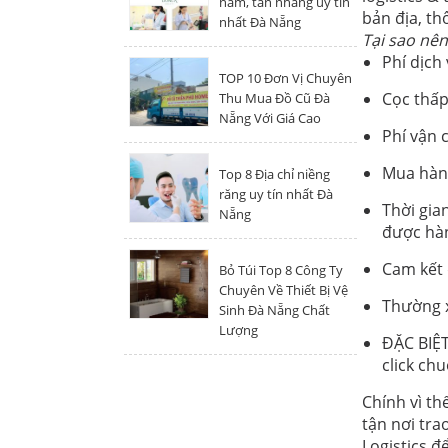
nám, tàn nhang uy tín
bản địa, th
nhất Đà Nẵng
Tại sao nên
Phí dịch 
TOP 10 Đơn Vị Chuyên
Cọc thấp
Thu Mua Đồ Cũ Đà
Nẵng Với Giá Cao
Phí vận 
Mua hàn
Top 8 Địa chỉ niềng
răng uy tín nhất Đà
Thời gia
Nẵng
được hàn
Cam kết 
Bỏ Túi Top 8 Công Ty
Chuyên Về Thiết Bị Vệ
Thường x
Sinh Đà Nẵng Chất
Lượng
ĐẶC BIỆT
click ch
Chính vì th
tận nơi tra
Logistics để