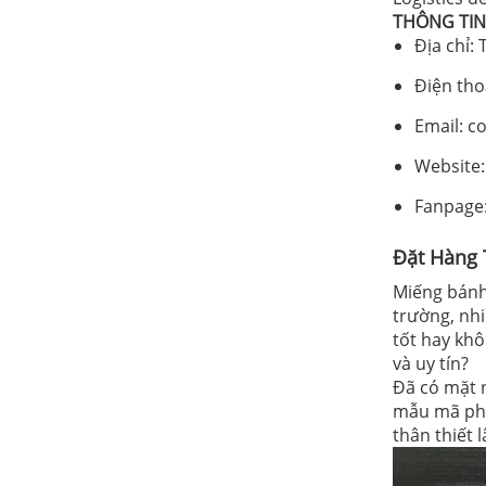
THÔNG TIN 
Địa chỉ:
Điện tho
Email: c
Website:
Fanpage:
Đặt Hàng 
Miếng bánh
trường, nhi
tốt hay kh
và uy tín?
Đã có mặt n
mẫu mã pho
thân thiết 