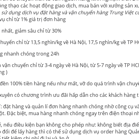
ông thạo các hoạt động giao dịch, mua bán với xưởng sản xu
 sử dụng dịch vụ đặt hàng và vận chuyển hàng Trung Việt củ
vụ chỉ từ 1% giá trị đơn hàng
 nhất, giảm sâu chỉ từ 30%
chuyển chỉ từ 13,5 nghìn/kg về Hà Nội, 17,5 nghìn/kg về TP 
g nhanh chóng trong 24h
n vận chuyển chỉ từ 3-4 ngày về Hà Nội, từ 5-7 ngày về TP H
g )
đền 100% tiền hàng nếu như mất, vỡ do quá trình vận chuy
uyên có chương trình ưu đãi hấp dẫn cho các khách hàng th
: đặt hàng và quản lí đơn hàng nhanh chóng nhờ công cụ 
uột. Đặc biệt, mua hàng nhanh chóng ngay trên điện thoại 
ế, nếu điều kiện bạn không cho phép như: không biết địa đ
o đổi để lấy hàng thì có thể sử dụng dịch vụ order hàng Qu
 tiết kiệm chi phí đi lại và ăn ở.