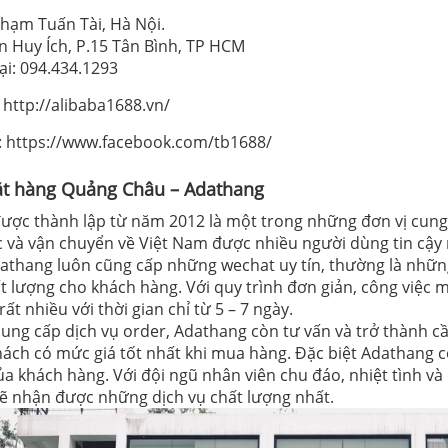
Phạm Tuấn Tài, Hà Nội.
n Huy Ích, P.15 Tân Bình, TP HCM
ại: 094.434.1293
 http://alibaba1688.vn/
 https://www.facebook.com/tb1688/
ặt hàng Quảng Châu – Adathang
ược thành lập từ năm 2012 là một trong những đơn vị cung 
 và vận chuyển về Việt Nam được nhiều người dùng tin cậy 
dathang luôn cũng cấp những wechat uy tín, thường là nhữ
t lượng cho khách hàng. Với quy trình đơn giản, công việc
ất nhiều với thời gian chỉ từ 5 – 7 ngày.
ung cấp dịch vụ order, Adathang còn tư vấn và trở thành c
ách có mức giá tốt nhất khi mua hàng. Đặc biệt Adathang c
ủa khách hàng. Với đội ngũ nhân viên chu đáo, nhiệt tình v
ẽ nhận được những dịch vụ chất lượng nhất.