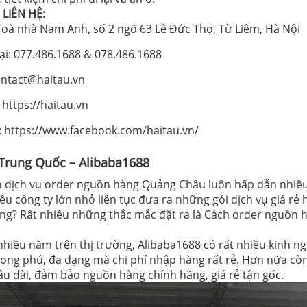
LIÊN HỆ:
 Toà nhà Nam Anh, số 2 ngõ 63 Lê Đức Thọ, Từ Liêm, Hà Nội
ại: 077.486.1688 & 078.486.1688
ontact@haitau.vn
 https://haitau.vn
 https://www.facebook.com/haitau.vn/
Trung Quốc – Alibaba1688
 dịch vụ order nguồn hàng Quảng Châu luôn hấp dẫn nhiều 
ều công ty lớn nhỏ liên tục đưa ra những gói dịch vụ giá rẻ h
ông? Rất nhiều những thắc mắc đặt ra là Cách order nguồn
hiều năm trên thị trường, Alibaba1688 có rất nhiều kinh n
ng phú, đa dạng mà chi phí nhập hàng rất rẻ. Hơn nữa còn 
lâu dài, đảm bảo nguồn hàng chính hãng, giá rẻ tận gốc.