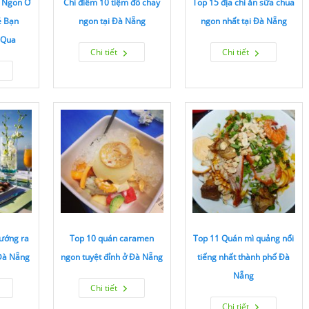
 Ngon Ở
Chỉ điểm 10 tiệm đồ chay
Top 15 địa chỉ ăn sữa chua
ẻ Bạn
ngon tại Đà Nẵng
ngon nhất tại Đà Nẵng
 Qua
Chi tiết
Chi tiết
hướng ra
Top 10 quán caramen
Top 11 Quán mì quảng nổi
 Đà Nẵng
ngon tuyệt đỉnh ở Đà Nẵng
tiếng nhất thành phố Đà
Nẵng
Chi tiết
Chi tiết