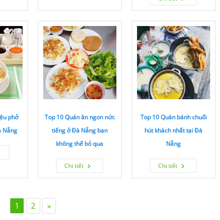
iệu phở
Top 10 Quán ăn ngon nức
Top 10 Quán bánh chuối
Đà Nẵng
tiếng ở Đà Nẵng bạn
hút khách nhất tại Đà
không thể bỏ qua
Nẵng
Chi tiết
Chi tiết
1
2
»