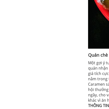
Quán chè 
Một gợi ý 
quán nhận 
giá tích c
nằm trong 
Caramen sá
hội thưởng
ngầy, cho v
khác vì ăn 
THÔNG TIN