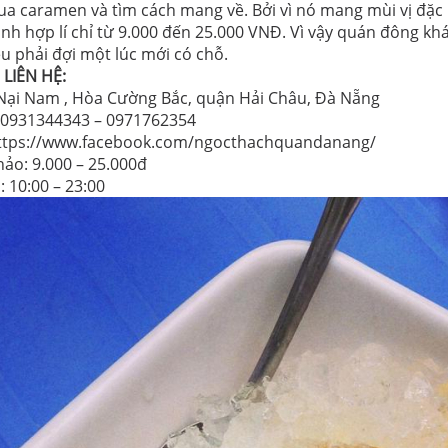
 caramen và tìm cách mang về. Bởi vì nó mang mùi vị đặc bi
nh hợp lí chỉ từ 9.000 đến 25.000 VNĐ. Vì vậy quán đông khá
u phải đợi một lúc mới có chỗ.
LIÊN HỆ:
4 Nại Nam , Hòa Cường Bắc, quận Hải Châu, Đà Nẵng
: 0931344343 – 0971762354
ttps://www.facebook.com/ngocthachquandanang/
ảo: 9.000 – 25.000đ
 10:00 – 23:00