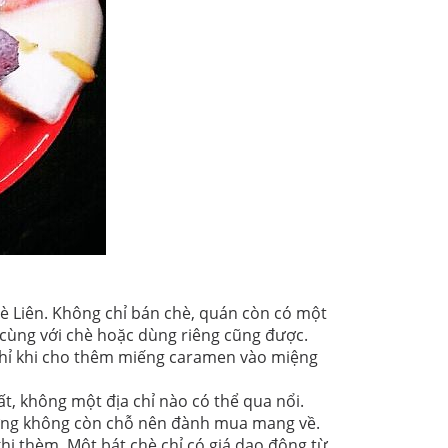
hè Liên. Không chỉ bán chè, quán còn có một
cùng với chè hoặc dùng riêng cũng được.
 Chỉ khi cho thêm miếng caramen vào miệng
, không một địa chỉ nào có thể qua nổi.
ưng không còn chỗ nên đành mua mang về.
khi thèm. Một bát chè chỉ có giá dao động từ