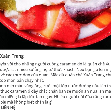
Xuân Trang
tuyệt vời cho những người cuồng caramen đó là quán chè Xu
được rất nhiều sự ủng hộ từ thực khách. Nếu bạn gõ lên mạn
ực về các thực đơn của quán. Mặc dù quán chè Xuân Trang 
top món bán chạy nhất.
nh mịn màu vàng óng, rưới một lớp nước đường nâu lên trên
 thức caramen ở đây chắc chắn bạn sẽ muốn ăn nữa, ăn mãi.
ào miệng là lập tức tan ngay. Nhiều người nói đùa rằng cara
hoài mà không biết chán là gì.
 LIÊN HỆ