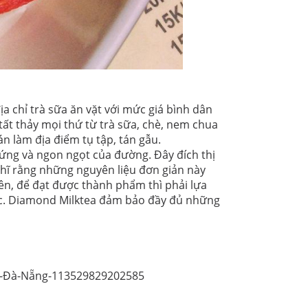
ịa chỉ trà sữa ăn vặt với mức giá bình dân
tất thảy mọi thứ từ trà sữa, chè, nem chua
 làm địa điểm tụ tập, tán gẫu.
ứng và ngon ngọt của đường. Đây đích thị
ghĩ rằng những nguyên liệu đơn giản này
n, để đạt được thành phẩm thì phải lựa
ước. Diamond Milktea đảm bảo đầy đủ những
h-Đà-Nẵng-113529829202585