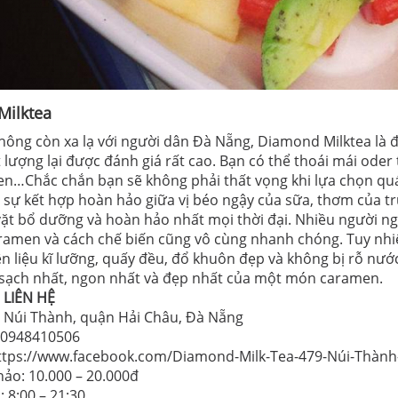
Milktea
không còn xa lạ với người dân Đà Nẵng, Diamond Milktea là đ
lượng lại được đánh giá rất cao. Bạn có thể thoái mái oder 
en…Chắc chắn bạn sẽ không phải thất vọng khi lựa chọn quán
 sự kết hợp hoàn hảo giữa vị béo ngậy của sữa, thơm của tr
vặt bổ dưỡng và hoàn hảo nhất mọi thời đại. Nhiều người n
ramen và cách chế biến cũng vô cùng nhanh chóng. Tuy nhiê
n liệu kĩ lưỡng, quấy đều, đổ khuôn đẹp và không bị rỗ n
 sạch nhất, ngon nhất và đẹp nhất của một món caramen.
 LIÊN HỆ
79 Núi Thành, quận Hải Châu, Đà Nẵng
: 0948410506
ttps://www.facebook.com/Diamond-Milk-Tea-479-Núi-Thàn
ảo: 10.000 – 20.000đ
 8:00 – 21:30