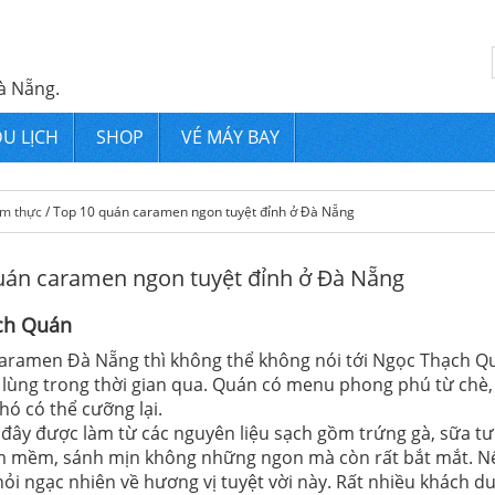
à Nẵng.
U LỊCH
SHOP
VÉ MÁY BAY
m thực
/ Top 10 quán caramen ngon tuyệt đỉnh ở Đà Nẵng
uán caramen ngon tuyệt đỉnh ở Đà Nẵng
ch Quán
aramen Đà Nẵng thì không thể không nói tới Ngọc Thạch Quá
ăn lùng trong thời gian qua. Quán có menu phong phú từ c
hó có thể cưỡng lại.
đây được làm từ các nguyên liệu sạch gồm trứng gà, sữa tư
m mềm, sánh mịn không những ngon mà còn rất bắt mắt. Nếu
ỏi ngạc nhiên về hương vị tuyệt vời này. Rất nhiều khách d