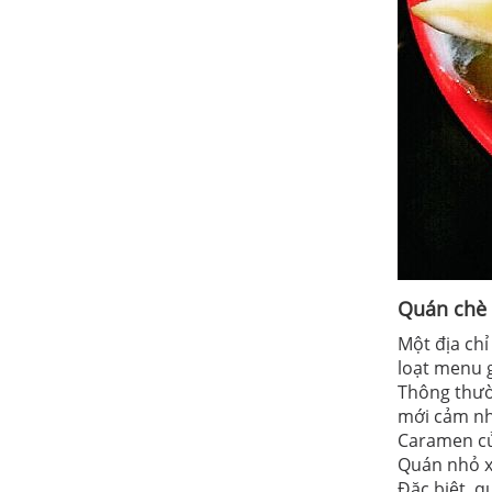
Quán chè 
Một địa chỉ
loạt menu 
Thông thườ
mới cảm nh
Caramen củ
Quán nhỏ x
Đặc biệt, q