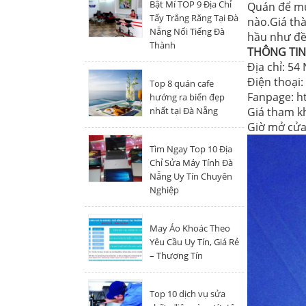
Bật Mí TOP 9 Địa Chỉ
Quán để mua
Tẩy Trắng Răng Tại Đà
nào.Giá thà
Nẵng Nổi Tiếng Đà
hầu như đề
Thành
THÔNG TIN 
Địa chỉ: 5
Điện thoại
Top 8 quán cafe
Fanpage: h
hướng ra biển đẹp
nhất tại Đà Nẵng
Giá tham kh
Giờ mở cửa:
Tìm Ngay Top 10 Địa
Chỉ Sửa Máy Tính Đà
Nẵng Uy Tín Chuyên
Nghiệp
May Áo Khoác Theo
Yêu Cầu Uy Tín, Giá Rẻ
– Thượng Tín
Top 10 dịch vụ sửa