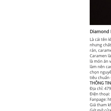
Diamond 
Là cái tên 
nhưng chất 
rán, caram
Caramen là
là món ăn 
làm nên ca
chọn nguyê
tiêu chuẩn
THÔNG TIN
Địa chỉ: 4
Điện thoại
Fanpage: h
Giá tham kh
Giờ mở cửa: