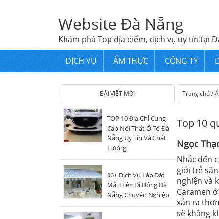
Website Đà Nẵng
Khám phá Top địa điểm, dịch vụ uy tín tại Đ
DỊCH VỤ
ẨM THỰC
CÔNG TY
D
BÀI VIẾT MỚI
Trang chủ
/
Ẩ
TOP 10 Địa Chỉ Cung
Top 10 q
Cấp Nội Thất Ô Tô Đà
Nẵng Uy Tín Và Chất
Ngọc Thạ
Lượng
Nhắc đến c
giới trẻ s
06+ Dịch Vụ Lắp Đặt
nghiện và k
Mái Hiên Di Động Đà
Caramen ở 
Nẵng Chuyên Nghiệp
xắn ra thơ
sẽ không kh