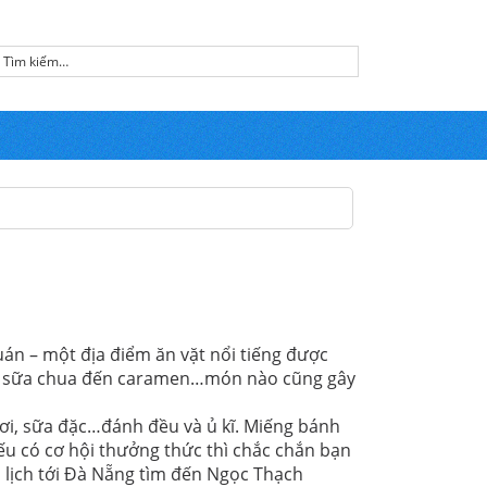
n – một địa điểm ăn vặt nổi tiếng được
hè, sữa chua đến caramen…món nào cũng gây
ơi, sữa đặc…đánh đều và ủ kĩ. Miếng bánh
 có cơ hội thưởng thức thì chắc chắn bạn
u lịch tới Đà Nẵng tìm đến Ngọc Thạch