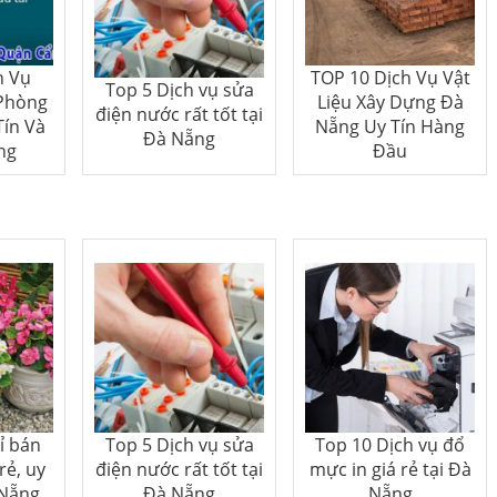
h Vụ
TOP 10 Dịch Vụ Vật
Top 5 Dịch vụ sửa
Phòng
Liệu Xây Dựng Đà
điện nước rất tốt tại
Tín Và
Nẵng Uy Tín Hàng
Đà Nẵng
ng
Đầu
ỉ bán
Top 5 Dịch vụ sửa
Top 10 Dịch vụ đổ
rẻ, uy
điện nước rất tốt tại
mực in giá rẻ tại Đà
 Nẵng
Đà Nẵng
Nẵng