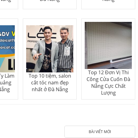
Top 12 Đơn Vị Thi
Ty Làm
Top 10 tiệm, salon
Công Cửa Cuốn Đà
Quảng
cắt tóc nam đẹp
Nẵng Cực Chất
Nẵng
nhất ở Đà Nẵng
Lượng
BÀI VIẾT MỚI