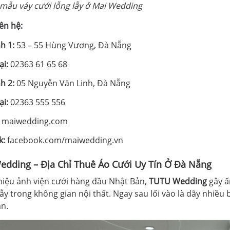
mẫu váy cưới lỗng lẫy ở Mai Wedding
iên hệ:
h 1:
53 – 55 Hùng Vương, Đà Nẵng
ại:
02363 61 65 68
h 2:
05 Nguyễn Văn Linh, Đà Nẵng
ại:
02363 555 556
maiwedding.com
k:
facebook.com/maiwedding.vn
edding – Địa Chỉ Thuê Áo Cưới Uy Tín Ở Đà Nẵng
hiệu ảnh viện cưới hàng đầu Nhật Bản,
TUTU Wedding
gây ấ
lẫy trong không gian nội thất. Ngay sau lối vào là dãy nhiều
àn.