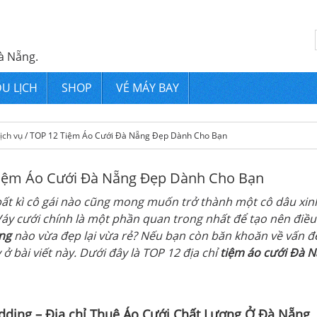
à Nẵng.
U LỊCH
SHOP
VÉ MÁY BAY
ịch vụ
/ TOP 12 Tiệm Áo Cưới Đà Nẵng Đẹp Dành Cho Bạn
iệm Áo Cưới Đà Nẵng Đẹp Dành Cho Bạn
ất kì cô gái nào cũng mong muốn trở thành một cô dâu xinh 
áy cưới chính là một phần quan trong nhất để tạo nên điều
ng
nào vừa đẹp lại vừa rẻ? Nếu bạn còn băn khoăn về vấn đề
ở bài viết này. Dưới đây là TOP 12 địa chỉ
tiệm áo cưới Đà 
dding – Địa chỉ Thuê Áo Cưới Chất Lượng Ở Đà Nẵng