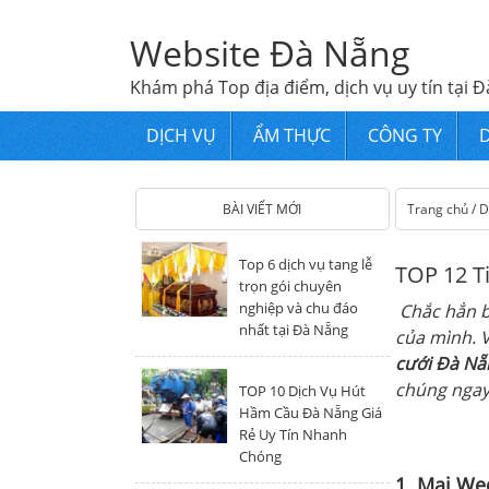
Website Đà Nẵng
Khám phá Top địa điểm, dịch vụ uy tín tại Đ
DỊCH VỤ
ẨM THỰC
CÔNG TY
D
BÀI VIẾT MỚI
Trang chủ
/
D
Top 6 dịch vụ tang lễ
TOP 12 T
trọn gói chuyên
nghiệp và chu đáo
Chắc hẳn b
nhất tại Đà Nẵng
của mình. V
cưới Đà Nẵ
chúng ngay 
TOP 10 Dịch Vụ Hút
Hầm Cầu Đà Nẵng Giá
Rẻ Uy Tín Nhanh
Chóng
1. Mai We