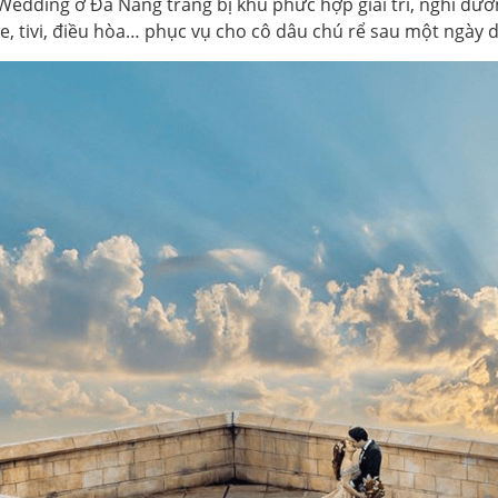
edding ở Đà Nẵng trang bị khu phức hợp giải trí, nghỉ d
 tivi, điều hòa… phục vụ cho cô dâu chú rể sau một ngày dà