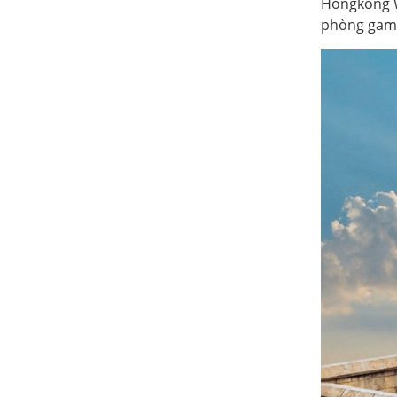
Hongkong W
phòng game,