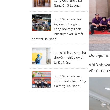
Công Cửa Nhựa Đà
Nẵng Chất Lượng
Top 10 dịch vụ thiết
kế, xây dựng gian
hàng hội chợ, triển
lãm tuyệt vời, lạ mắt
nhất tại Đà Nẵng
Top 5 Dịch vụ sơn nhà
Đội ngũ nh
chuyên nghiệp uy tín
tại Đà Nẵng
Với 3 show
vô số mẫu v
Top 10 dịch vụ làm
nhôm kính chất lượng
giá rẻ tại Đà Nẵng