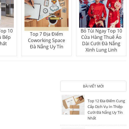
Top 10
Bỏ Túi Ngay Top 10
Top 7 Địa Điểm
ủ Bếp
Cửa Hàng Thuê Áo
Coworking Space
hất
Dài Cưới Đà Nẵng
Đà Nẵng Uy Tín
Xinh Lung Linh
BÀI VIẾT MỚI
Top 12 Địa Điểm Cung
Cấp Dịch Vụ In Thiệp
Cưới Đà Nẵng Uy Tín
Nhất