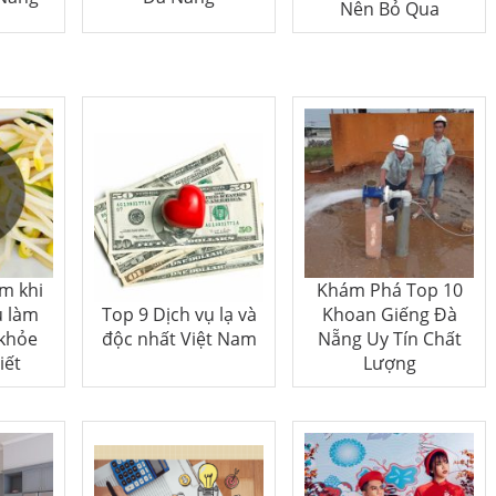
Nên Bỏ Qua
ầm khi
Khám Phá Top 10
u làm
Top 9 Dịch vụ lạ và
Khoan Giếng Đà
 khỏe
độc nhất Việt Nam
Nẵng Uy Tín Chất
iết
Lượng