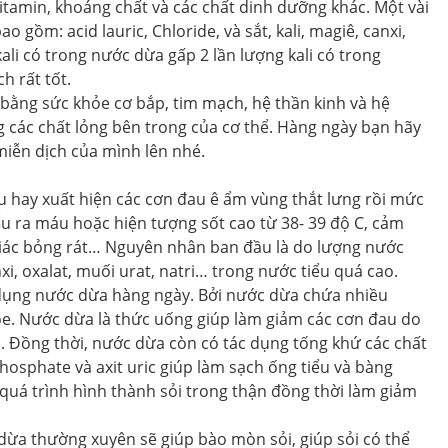
 vitamin, khoáng chất và các chất dinh dưỡng khác. Một vài
gồm: acid lauric, Chloride, và sắt, kali, magiê, canxi,
kali có trong nước dừa gấp 2 lần lượng kali có trong
h rất tốt.
bằng sức khỏe cơ bắp, tim mạch, hệ thần kinh và hệ
 các chất lỏng bên trong của cơ thể. Hàng ngày bạn hãy
iễn dịch của mình lên nhé.
ệu hay xuất hiện các cơn đau ê ẩm vùng thắt lưng rồi mức
ểu ra máu hoặc hiện tượng sốt cao từ 38- 39 độ C, cảm
 giác bỏng rát… Nguyên nhân ban đầu là do lượng nước
xi, oxalat, muối urat, natri… trong nước tiểu quá cao.
dụng nước dừa hàng ngày. Bởi nước dừa chứa nhiều
hỏe. Nước dừa là thức uống giúp làm giảm các cơn đau do
. Đồng thời, nước dừa còn có tác dụng tống khứ các chất
hosphate và axit uric giúp làm sạch ống tiểu và bàng
quá trình hình thành sỏi trong thận đồng thời làm giảm
dừa thường xuyên sẽ giúp bào mòn sỏi, giúp sỏi có thể