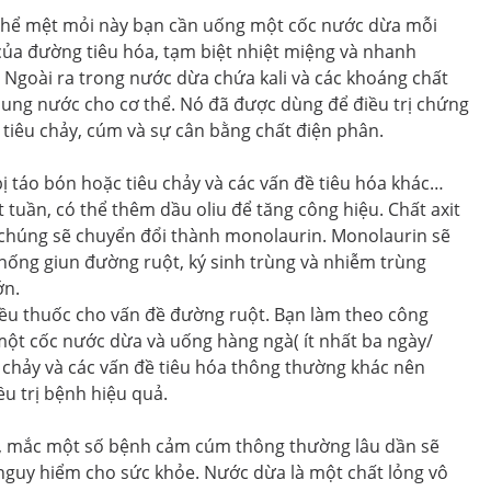
 thể mệt mỏi này bạn cần uống một cốc nước dừa mỗi
của đường tiêu hóa, tạm biệt nhiệt miệng và nhanh
 Ngoài ra trong nước dừa chứa kali và các khoáng chất
sung nước cho cơ thể. Nó đã được dùng để điều trị chứng
, tiêu chảy, cúm và sự cân bằng chất điện phân.
ị táo bón hoặc tiêu chảy và các vấn đề tiêu hóa khác…
tuần, có thể thêm dầu oliu để tăng công hiệu. Chất axit
ể chúng sẽ chuyển đổi thành monolaurin. Monolaurin sẽ
chống giun đường ruột, ký sinh trùng và nhiễm trùng
ớn.
ều thuốc cho vấn đề đường ruột. Bạn làm theo công
 một cốc nước dừa và uống hàng ngà( ít nhất ba ngày/
êu chảy và các vấn đề tiêu hóa thông thường khác nên
u trị bệnh hiệu quả.
i, mắc một số bệnh cảm cúm thông thường lâu dần sẽ
guy hiểm cho sức khỏe. Nước dừa là một chất lỏng vô