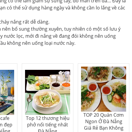
cũng có thể làm giảm sự sưng tấy, đỏ mẩn trên da… Đây là
bạn có thể sử dụng hàng ngày và không cần lo lắng về các
cháy nắng rất dễ dàng.
n nên bổ sung thường xuyên, tuy nhiên có một số lưu ý
ay nước lọc, mới đi nắng về đang đói không nên uống
bầu không nên uống loại nước này.
TOP 20 Quán Cơm
cafe
Top 12 thương hiệu
Ngon Ở Đà Nẵng
ển đẹp
phở nổi tiếng nhất
Giá Rẻ Bạn Không
 Nẵng
Đà Nẵng