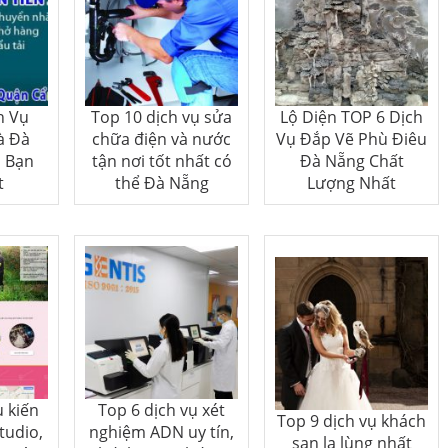
h Vụ
Top 10 dịch vụ sửa
Lộ Diện TOP 6 Dịch
à Đà
chữa điện và nước
Vụ Đắp Vẽ Phù Điêu
n Bạn
tận nơi tốt nhất có
Đà Nẵng Chất
t
thể Đà Nẵng
Lượng Nhất
ụ kiến
Top 6 dịch vụ xét
Top 9 dịch vụ khách
tudio,
nghiệm ADN uy tín,
sạn lạ lùng nhất