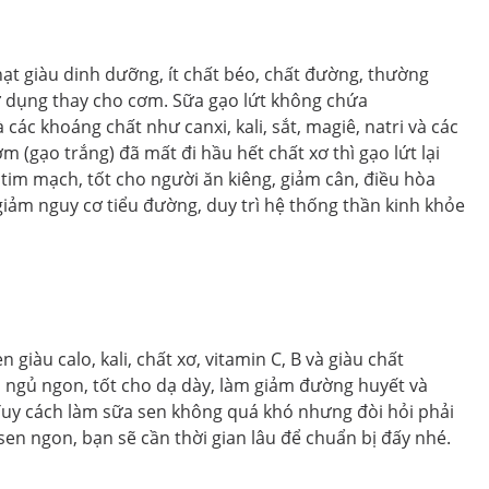
hạt giàu dinh dưỡng, ít chất béo, chất đường, thường
 dụng thay cho cơm. Sữa gạo lứt không chứa
à các khoáng chất như canxi, kali, sắt, magiê, natri và các
(gạo trắng) đã mất đi hầu hết chất xơ thì gạo lứt lại
o tim mạch, tốt cho người ăn kiêng, giảm cân, điều hòa
iảm nguy cơ tiểu đường, duy trì hệ thống thần kinh khỏe
giàu calo, kali, chất xơ, vitamin C, B và giàu chất
 ngủ ngon, tốt cho dạ dày, làm giảm đường huyết và
. Tuy cách làm sữa sen không quá khó nhưng đòi hỏi phải
sen ngon, bạn sẽ cần thời gian lâu để chuẩn bị đấy nhé.