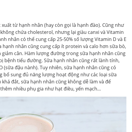
t xuất từ hạnh nhân (hay còn gọi là hạnh đào). Cũng như
không chứa cholesterol, nhưng lại giàu canxi và Vitamin
hạnh nhân có thể cung cấp 25-50% số lượng Vitamin D và E
a hạnh nhân cũng cung cấp ít protein và calo hơn sữa bò,
n giảm cân. Hàm lượng đường trong sữa hạnh nhân cũng
ị bệnh tiểu đường. Sữa hạnh nhân cũng rất lành tính,
 (sữa đậu nành). Tuy nhiên, sữa hạnh nhân cũng có
g bổ sung đủ năng lượng hoạt động như các loại sữa
u khá đắt, sữa hạnh nhân cũng không dễ làm và để
 thêm nhiều phụ gia như hạt điều, yến mạch…