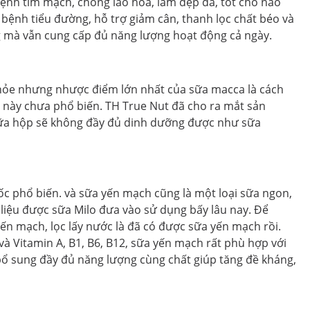
ệnh tim mạch, chống lão hóa, làm đẹp da, tốt cho não
 bệnh tiểu đường, hỗ trợ giảm cân, thanh lọc chất béo và
g mà vẫn cung cấp đủ năng lượng hoạt động cả ngày.
khỏe nhưng nhược điểm lớn nhất của sữa macca là cách
a này chưa phổ biến. TH True Nut đã cho ra mắt sản
ữa hộp sẽ không đầy đủ dinh dưỡng được như sữa
c phổ biến. và sữa yến mạch cũng là một loại sữa ngon,
 liệu được sữa Milo đưa vào sử dụng bấy lâu nay. Để
ến mạch, lọc lấy nước là đã có được sữa yến mạch rồi.
và Vitamin A, B1, B6, B12, sữa yến mạch rất phù hợp với
bổ sung đầy đủ năng lượng cùng chất giúp tăng đề kháng,