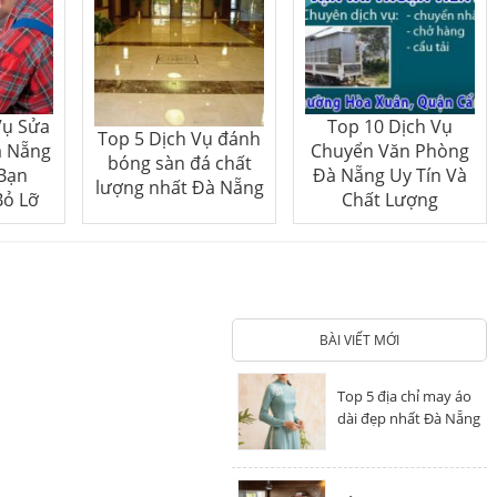
Vụ Sửa
Top 10 Dịch Vụ
Top 5 Dịch Vụ đánh
à Nẵng
Chuyển Văn Phòng
bóng sàn đá chất
 Bạn
Đà Nẵng Uy Tín Và
lượng nhất Đà Nẵng
Bỏ Lỡ
Chất Lượng
BÀI VIẾT MỚI
Top 5 địa chỉ may áo
dài đẹp nhất Đà Nẵng