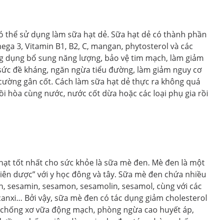
ó thể sử dụng làm sữa hạt dẻ. Sữa hạt dẻ có thành phần
omega 3, Vitamin B1, B2, C, mangan, phytosterol và các
ng dụng bổ sung năng lượng, bảo vệ tim mạch, làm giảm
 sức đề kháng, ngăn ngừa tiểu đường, làm giảm nguy cơ
 cường gân cốt. Cách làm sữa hạt dẻ thực ra không quá
rồi hòa cùng nước, nước cốt dừa hoặc các loại phụ gia rồi
hạt tốt nhất cho sức khỏe là sữa mè đen. Mè đen là một
“tiên dược” với y học đông và tây. Sữa mè đen chứa nhiều
min, sesamin, sesamon, sesamolin, sesamol, cùng với các
 canxi… Bởi vậy, sữa mè đen có tác dụng giảm cholesterol
chống xơ vữa động mạch, phòng ngừa cao huyết áp,