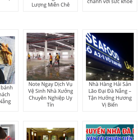
chanh với sức khỏe
Lượng Miễn Chê
Note Ngay Dịch Vụ
Nhà Hàng Hải Sản
 bánh
Vệ Sinh Nhà Xưởng
Lão Đại Đà Nẵng –
hách
Chuyên Nghiệp Uy
Tận Hưởng Hương
 Nẵng
Tín
Vị Biển