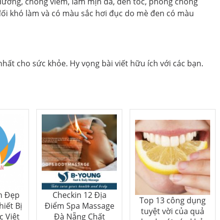
dưỡng, chống viêm, làm mịn da, đen tóc, phòng chống
đối khó làm và có màu sắc hơi đục do mè đen có màu
nhất cho sức khỏe. Hy vọng bài viết hữu ích với các bạn.
m Đẹp
Checkin 12 Địa
Top 13 công dụng
hiết Bị
Điểm Spa Massage
tuyệt vời của quả
 Việt
Đà Nẵng Chất